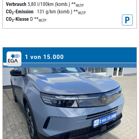
Verbrauch
5,80 l/100km (komb.)
**
WLTP
CO
-Emission
131 g/km (komb.)
**
2
WLTP
P
CO
-Klasse
D
**
2
WLTP
1 von 15.000