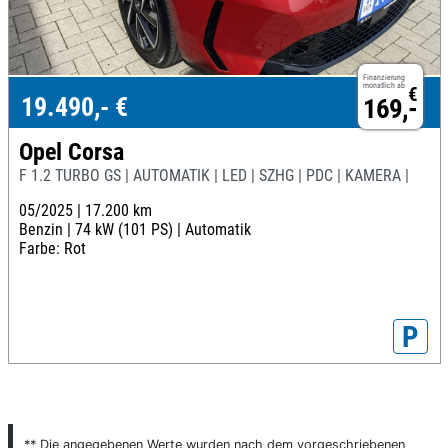
Finanzierung
monatlich ab
€
19.490,- €
169,-
Opel Corsa
F 1.2 TURBO GS | AUTOMATIK | LED | SZHG | PDC | KAMERA |
05/2025 |
17.200 km
Benzin |
74 kW (101 PS) |
Automatik
Farbe: Rot
P
** Die angegebenen Werte wurden nach dem vorgeschriebenen