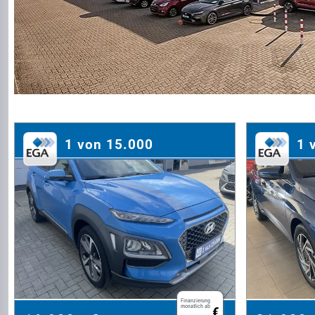
1 von 15.000
1 
Finanzierung
monatlich ab
€