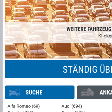
STÄNDIG Ü
SUCHE
ANK
Alfa Romeo (69)
Audi (694)