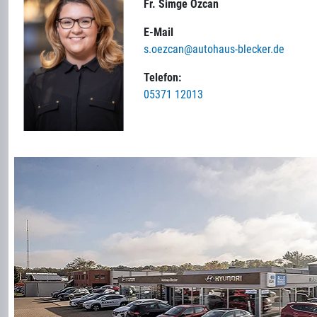
Fr. Simge Özcan
E-Mail
s.oezcan@autohaus-blecker.de
Telefon:
05371 12013