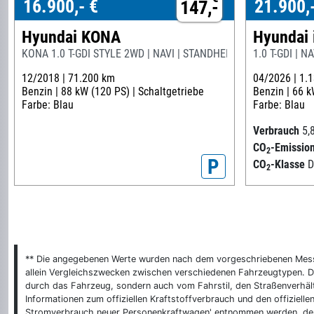
16.900,- €
21.900,
147,-
Hyundai KONA
Hyundai 
KONA 1.0 T-GDI STYLE 2WD | NAVI | STANDHEIZUNG | PANO
1.0 T-GDI | 
12/2018 |
71.200 km
04/2026 |
1.
Benzin |
88 kW (120 PS) |
Schaltgetriebe
Benzin |
66 k
Farbe: Blau
Farbe: Blau
Verbrauch
5,
CO
-Emissio
2
P
CO
-Klasse
2
** Die angegebenen Werte wurden nach dem vorgeschriebenen Messver
allein Vergleichszwecken zwischen verschiedenen Fahrzeugtypen. De
durch das Fahrzeug, sondern auch vom Fahrstil, den Straßenverhält
Informationen zum offiziellen Kraftstoffverbrauch und den offizie
Stromverbrauch neuer Personenkraftwagen' entnommen werden, der 