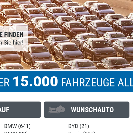
AUTOHAU
Autohaus
über 55 J
15.000
BER
FAHRZEUGE AL
AUF
WUNSCHAUTO
BMW (641)
BYD (21)