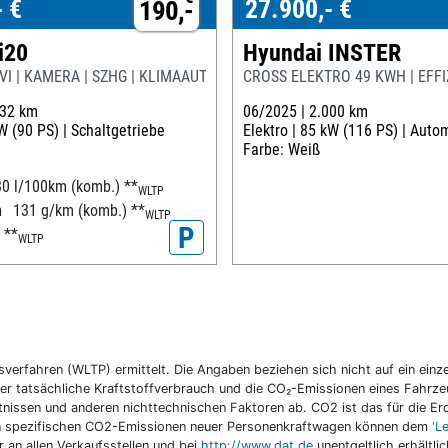
- €
27.900,- €
190,-
i20
Hyundai INSTER
NAVI | KAMERA | SZHG | KLIMAAUTO | CARPLAY |
CROSS ELEKTRO 49 KWH | EFFI
132 km
06/2025 |
2.000 km
W (90 PS) |
Schaltgetriebe
Elektro |
85 kW (116 PS) |
Autom
Farbe: Weiß
80 l/100km (komb.)
**
WLTP
n
131 g/km (komb.)
**
WLTP
P
D
**
WLTP
fahren (WLTP) ermittelt. Die Angaben beziehen sich nicht auf ein einzel
r tatsächliche Kraftstoffverbrauch und die CO₂-Emissionen eines Fahrzeu
nissen und anderen nichttechnischen Faktoren ab. CO2 ist das für die E
llen spezifischen CO2-Emissionen neuer Personenkraftwagen können dem
'L
an allen Verkaufsstellen und bei
http://www.dat.de
unentgeltlich erhältli