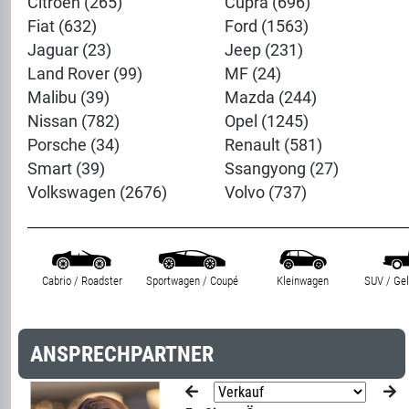
Citroën (265)
Cupra (696)
Fiat (632)
Ford (1563)
Jaguar (23)
Jeep (231)
Land Rover (99)
MF (24)
Malibu (39)
Mazda (244)
Nissan (782)
Opel (1245)
Porsche (34)
Renault (581)
Smart (39)
Ssangyong (27)
Volkswagen (2676)
Volvo (737)
Cabrio / Roadster
Sportwagen / Coupé
Kleinwagen
SUV / Ge
ANSPRECHPARTNER