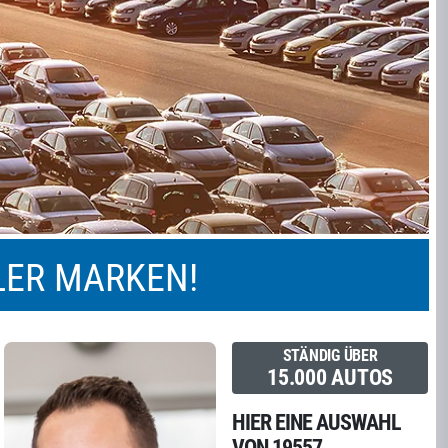
S MIT TRADITION
 Blecker in Gifhorn. Ein Familienunternehmen mit
ahren Tradition.
LER MARKEN!
STÄNDIG ÜBER
15.000 AUTOS
HIER EINE AUSWAHL
VON 19557