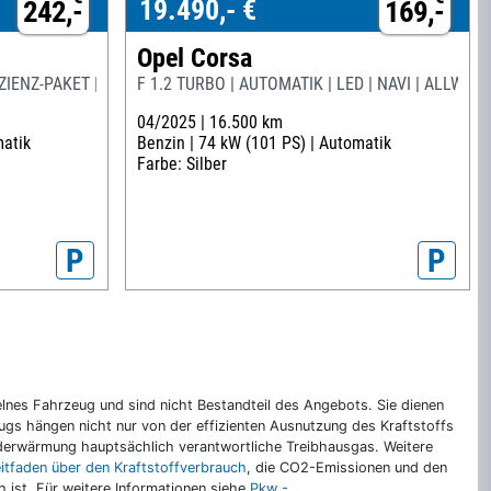
19.490,- €
242,-
169,-
Opel Corsa
ZIENZ-PAKET |
F 1.2 TURBO | AUTOMATIK | LED | NAVI | ALLWETT
04/2025 |
16.500 km
atik
Benzin |
74 kW (101 PS) |
Automatik
Farbe: Silber
P
P
nes Fahrzeug und sind nicht Bestandteil des Angebots. Sie dienen
gs hängen nicht nur von der effizienten Ausnutzung des Kraftstoffs
rderwärmung hauptsächlich verantwortliche Treibhausgas. Weitere
eitfaden über den Kraftstoffverbrauch
, die CO2-Emissionen und den
ch ist. Für weitere Informationen siehe
Pkw -