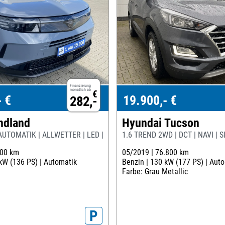
Finanzierung
monatlich ab
€
- €
19.900,- €
282,-
ndland
Hyundai Tucson
 AUTOMATIK | ALLWETTER | LED | NAVI | AHK |
1.6 TREND 2WD | DCT | NAVI | S
000 km
05/2019 |
76.800 km
kW (136 PS) |
Automatik
Benzin |
130 kW (177 PS) |
Auto
Farbe: Grau Metallic
P