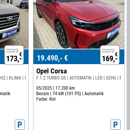
Finanzierung
Finanzierung
monatlich ab
monatlich ab
€
€
19.490,- €
173,-
169,-
Opel Corsa
IHZ | KLIMA | KAMERA | 8-BEREIFT
F 1.2 TURBO GS | AUTOMATIK | LED | SZHG | PDC 
05/2025 |
17.200 km
matik
Benzin |
74 kW (101 PS) |
Automatik
Farbe: Rot
P
P