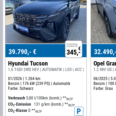
Finanzierung
monatlich ab
€
39.790,- €
32.490,
345,-
Hyundai Tucson
Opel Gra
1.6 T-GDI 2WD HEV | AUTOMATIK | LED | ACC | 360° | PDC
1.2 48V GS |
01/2026 |
1.264 km
06/2025 |
5.
Benzin |
176 kW (239 PS) |
Automatik
Benzin |
100 
Farbe: Schwarz
Farbe: Grau
Verbrauch
5,80 l/100km (komb.)
**
WLTP
CO
-Emission
131 g/km (komb.)
**
2
WLTP
P
CO
-Klasse
D
**
2
WLTP