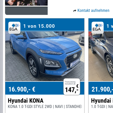
Kontakt aufnehmen
1 von 15.000
1 
Finanzierung
monatlich ab
€
16.900,- €
21.900,
147,-
Hyundai KONA
Hyundai 
KONA 1.0 T-GDI STYLE 2WD | NAVI | STANDHEIZUNG | PANO
1.0 T-GDI | 