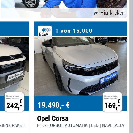
Hier klicken!
1 von 15.000
Finanzierung
Finanzierung
monatlich ab
monatlich ab
€
€
19.490,- €
242,-
169,-
Opel Corsa
ZIENZ-PAKET |
F 1.2 TURBO | AUTOMATIK | LED | NAVI | ALLWETT