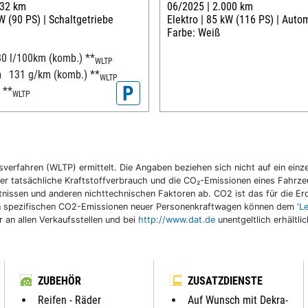
132 km
06/2025 |
2.000 km
W (90 PS) |
Schaltgetriebe
Elektro |
85 kW (116 PS) |
Autom
Farbe: Weiß
80 l/100km (komb.)
**
WLTP
n
131 g/km (komb.)
**
WLTP
P
D
**
WLTP
fahren (WLTP) ermittelt. Die Angaben beziehen sich nicht auf ein einzel
r tatsächliche Kraftstoffverbrauch und die CO₂-Emissionen eines Fahrzeu
nissen und anderen nichttechnischen Faktoren ab. CO2 ist das für die E
llen spezifischen CO2-Emissionen neuer Personenkraftwagen können dem
'L
an allen Verkaufsstellen und bei
http://www.dat.de
unentgeltlich erhältli
ZUBEHÖR
ZUSATZDIENSTE
Reifen - Räder
Auf Wunsch mit Dekra-