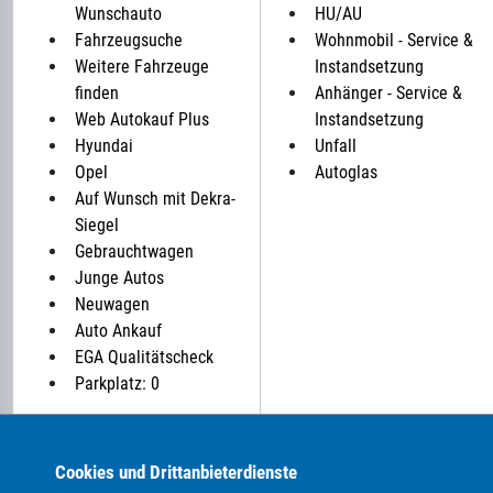
Wunschauto
HU/AU
Fahrzeugsuche
Wohnmobil - Service &
Weitere Fahrzeuge
Instandsetzung
finden
Anhänger - Service &
Web Autokauf Plus
Instandsetzung
Hyundai
Unfall
Opel
Autoglas
Auf Wunsch mit Dekra-
Siegel
Gebrauchtwagen
Junge Autos
Neuwagen
Auto Ankauf
EGA Qualitätscheck
Parkplatz: 0
ALLE MARKEN BEI UNS IM AUTOHANDEL:
Cookies und Drittanbieterdienste
Als Autohändler bieten wir Ihnen in unserem Automarkt Ge