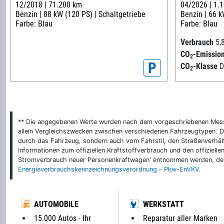
12/2018 |
71.200 km
04/2026 |
1.
Benzin |
88 kW (120 PS) |
Schaltgetriebe
Benzin |
66 k
Farbe: Blau
Farbe: Blau
Verbrauch
5,
CO
-Emissio
2
P
CO
-Klasse
2
** Die angegebenen Werte wurden nach dem vorgeschriebenen Messver
allein Vergleichszwecken zwischen verschiedenen Fahrzeugtypen. De
durch das Fahrzeug, sondern auch vom Fahrstil, den Straßenverhält
Informationen zum offiziellen Kraftstoffverbrauch und den offizie
Stromverbrauch neuer Personenkraftwagen' entnommen werden, der 
Energieverbrauchskennzeichnungsverordnung – Pkw-EnVKV
.
AUTOMOBILE
WERKSTATT
15.000 Autos - Ihr
Reparatur aller Marken